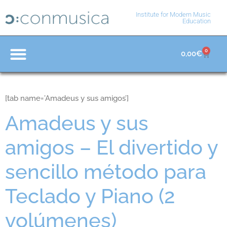
Institute for Modern Music
Education
0
0,00
€
Educación y Formación
Materiales de Enseñanza
[tab name=’Amadeus y sus amigos’]
Amadeus y sus
amigos – El divertido y
sencillo método para
Teclado y Piano (2
volúmenes)