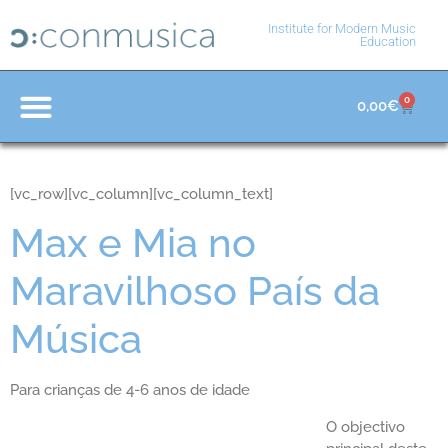
Institute for Modern Music
Education
0
0,00
€
Educación y Formación
Materiales de Enseñanza
[vc_row][vc_column][vc_column_text]
Max e Mia no
Maravilhoso País da
Música
Para crianças de 4-6 anos de idade
O objectivo