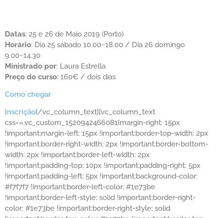
Datas
: 25 e 26 de Maio 2019 (Porto)
Horário
: Dia 25 sábado 10.00~18.00 / Dia 26 domingo
9.00~14.30
Ministrado por
: Laura Estrella
Preço do curso
: 160€ / dois dias
Como chegar
Inscrição
[/vc_column_text][vc_column_text
css=».vc_custom_1520942466081{margin-right: 15px
!important;margin-left: 15px !important;border-top-width: 2px
!important;border-right-width: 2px !important;border-bottom-
width: 2px !important;border-left-width: 2px
!important;padding-top: 10px !important;padding-right: 5px
!important;padding-left: 5px !important;background-color:
#f7f7f7 !important;border-left-color: #1e73be
!important;border-left-style: solid !important;border-right-
color: #1e73be !important;border-right-style: solid