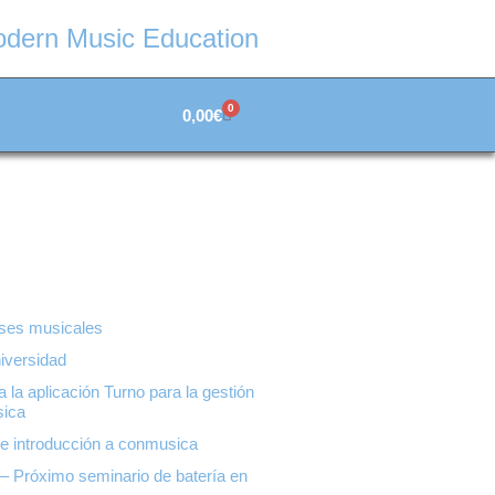
Modern Music Education
0
0,00
€
ases musicales
iversidad
 la aplicación Turno para la gestión
sica
de introducción a conmusica
 – Próximo seminario de batería en