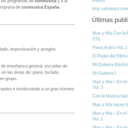
Madrid
e los programas de
conmusica
y a la
temprana de
conmusica España
.
Hoy comienza con
Últimas publ
Max y Mia Con la M
CD)
Piano Activo Vol. 2
lado, improvisación y arreglos
El Poder del Ritmo
Mi Guitarra Eléctric
os de enseñanza general, escuelas de
en las áreas de: piano, teclado,
Mi Guitarra I
en grupo.
Max y Mia – En el 
Vol. 3
mpulso e involucrando a un gran número
Con la Música haci
Max y Mia hacen 
Max y Mia – En el 
Vol. 1
Max y Mia – En el 