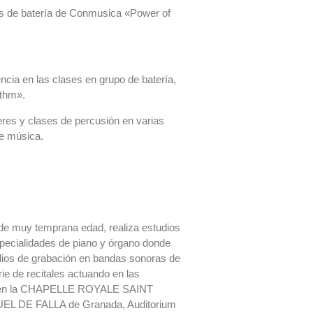
ros de batería de Conmusica «Power of
encia en las clases en grupo de batería,
ythm».
leres y clases de percusión en varias
de música.
de muy temprana edad, realiza estudios
pecialidades de piano y órgano donde
udios de grabación en bandas sonoras de
ie de recitales actuando en las
ital en la CHAPELLE ROYALE SAINT
EL DE FALLA de Granada, Auditorium