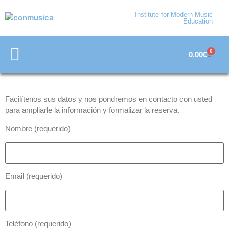
Institute for Modern Music
Education
0
0,00
€
Educación y Formación
Materiales de Enseñanza
Facilítenos sus datos y nos pondremos en contacto con usted
para ampliarle la información y formalizar la reserva.
Nombre (requerido)
Email (requerido)
Teléfono (requerido)